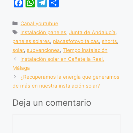
F
W
T
C
a
h
el
o
c
at
e
m
Canal youtubue
e
s
gr
p
Instalación paneles
,
Junta de Andalucía
,
b
A
a
ar
paneles solares
,
placasfotovoltaicas
,
shorts
,
o
p
m
tir
solar
,
subvenciones
,
Tiempo instalación
o
p
Instalación solar en Cañete la Real,
k
Málaga
¿Recuperamos la energía que generamos
de más en nuestra instalación solar?
Deja un comentario