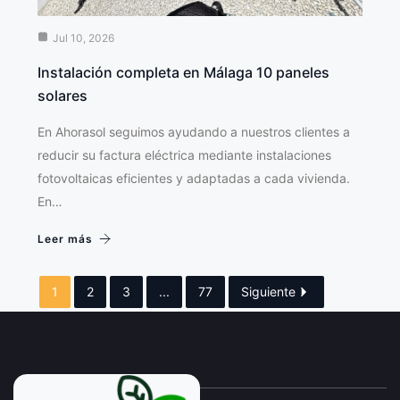
Jul 10, 2026
Instalación completa en Málaga 10 paneles
solares
En Ahorasol seguimos ayudando a nuestros clientes a
reducir su factura eléctrica mediante instalaciones
fotovoltaicas eficientes y adaptadas a cada vivienda.
En…
Leer más
1
2
3
...
77
Siguiente