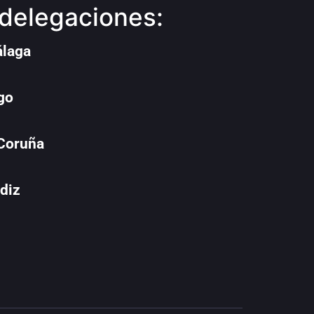
delegaciones:
álaga
go
 Coruña
diz