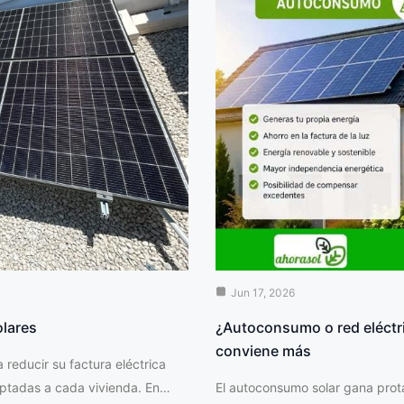
Jun 17, 2026
olares
¿Autoconsumo o red eléctri
conviene más
reducir su factura eléctrica
daptadas a cada vivienda. En…
El autoconsumo solar gana prota