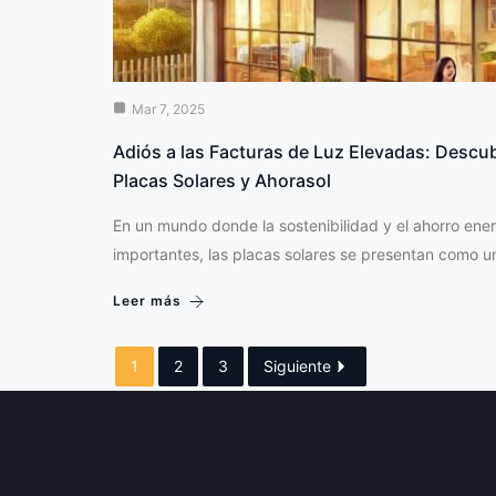
Mar 7, 2025
Adiós a las Facturas de Luz Elevadas: Desc
Placas Solares y Ahorasol
En un mundo donde la sostenibilidad y el ahorro en
importantes, las placas solares se presentan como 
Leer más
1
2
3
Siguiente