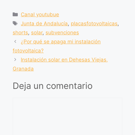
a
h
el
o
c
at
e
m
Canal youtubue
e
s
gr
p
Junta de Andalucía
,
placasfotovoltaicas
,
b
A
a
ar
shorts
,
solar
,
subvenciones
o
p
m
tir
¿Por qué se apaga mi instalación
o
p
fotovoltaica?
k
Instalación solar en Dehesas Viejas,
Granada
Deja un comentario