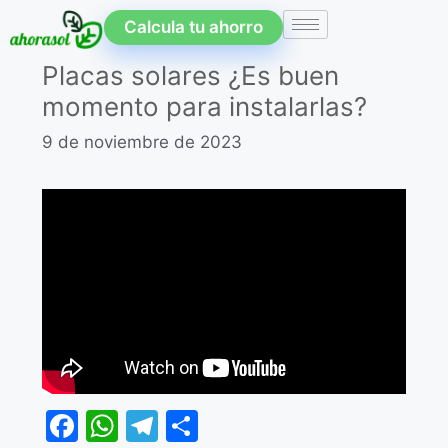
Calcula tu ahorro
Placas solares ¿Es buen
momento para instalarlas?
9 de noviembre de 2023
F
W
T
C