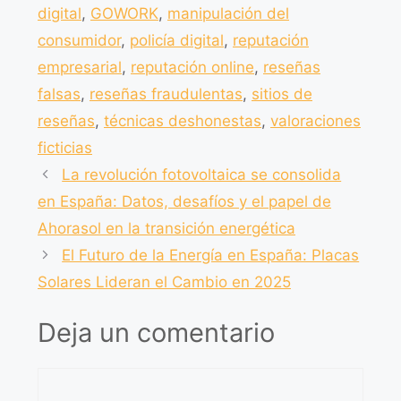
o
p
digital
,
GOWORK
,
manipulación del
k
consumidor
,
policía digital
,
reputación
empresarial
,
reputación online
,
reseñas
falsas
,
reseñas fraudulentas
,
sitios de
reseñas
,
técnicas deshonestas
,
valoraciones
ficticias
La revolución fotovoltaica se consolida
en España: Datos, desafíos y el papel de
Ahorasol en la transición energética
El Futuro de la Energía en España: Placas
Solares Lideran el Cambio en 2025
Deja un comentario