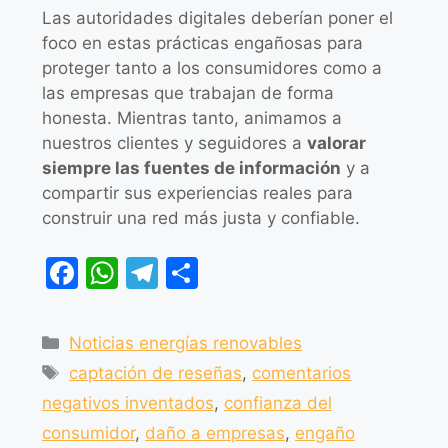
Las autoridades digitales deberían poner el
foco en estas prácticas engañosas para
proteger tanto a los consumidores como a
las empresas que trabajan de forma
honesta. Mientras tanto, animamos a
nuestros clientes y seguidores a
valorar
siempre las fuentes de información
y a
compartir sus experiencias reales para
construir una red más justa y confiable.
F
W
T
C
a
h
el
o
c
at
e
m
Noticias energías renovables
e
s
gr
p
captación de reseñas
,
comentarios
b
A
a
ar
negativos inventados
,
confianza del
o
p
m
tir
consumidor
,
daño a empresas
,
engaño