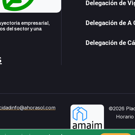
Delegación de Vi
Delegación de A
yectoria empresarial,
s del sector y una
Delegación de Cá
s
cidad
info@ahorasol.com
©2026 Plac
Horario 