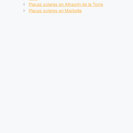
Placas solares en Alhaurín de la Torre
e
s
gr
p
Placas solares en Marbella
b
A
a
ar
o
p
m
tir
o
p
k