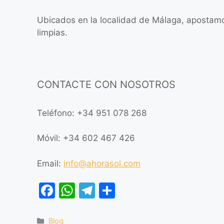
Ubicados en la localidad de Málaga, apostamos 
limpias.
CONTACTE CON NOSOTROS
Teléfono: +34 951 078 268
Móvil: +34 602 467 426
Email:
info@ahorasol.com
F
W
T
C
a
h
el
o
c
at
e
m
Blog