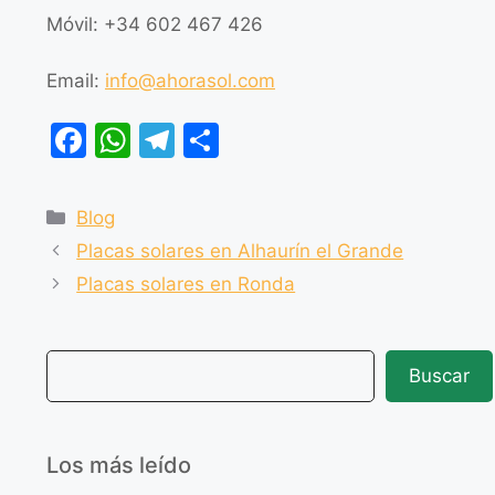
Móvil: +34 602 467 426
Email:
info@ahorasol.com
F
W
T
C
a
h
el
o
c
at
e
m
Blog
e
s
gr
p
Placas solares en Alhaurín el Grande
b
A
a
ar
Placas solares en Ronda
o
p
m
tir
o
p
Buscar
k
Los más leído