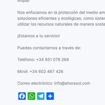
limpia!
Nos enfocamos en la protección del medio amb
soluciones eficientes y ecológicas, como sis
utilizar los recursos naturales de manera soste
¡Estamos a tu servicio!
Puedes contactarnos a través de:
Teléfono: +34 951 078 268
Móvil: +34 602 467 426
Correo electrónico:
info@ahorasol.com
F
W
T
C
a
h
el
o