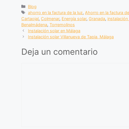
c
at
e
m
Blog
ahorro en la factura de la luz
,
Ahorro en la factura de
e
s
gr
p
Cartaojal
,
Colmenar
,
Energía solar
,
Granada
,
instalació
b
A
a
ar
Benalmádena
,
Torremolinos
Instalación solar en Málaga
o
p
m
tir
Instalación solar Villanueva de Tapia, Málaga
o
p
Deja un comentario
k