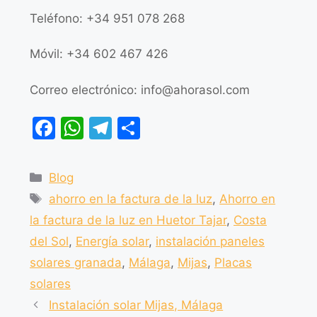
Teléfono: +34 951 078 268
Móvil: +34 602 467 426
Correo electrónico:
info@ahorasol.com
F
W
T
C
a
h
el
o
c
at
e
m
Blog
e
s
gr
p
ahorro en la factura de la luz
,
Ahorro en
b
A
a
ar
la factura de la luz en Huetor Tajar
,
Costa
o
p
m
tir
del Sol
,
Energía solar
,
instalación paneles
o
p
solares granada
,
Málaga
,
Mijas
,
Placas
k
solares
Instalación solar Mijas, Málaga