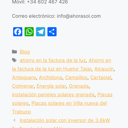
Móvil: +34 602 467 426
Correo electrónico:
info@ahorasol.com
F
W
T
C
a
h
el
o
c
at
e
m
Blog
e
s
gr
p
ahorro en la factura de la luz
,
Ahorro en
b
A
a
ar
la factura de la luz en Huetor Tajar
,
Alcaucín
,
o
p
m
tir
Antequera
,
Archidona
,
Campillos
,
Cartaojal
,
o
p
Colmenar
,
Energía solar
,
Granada
,
k
instalación paneles solares granada
,
Placas
solares
,
Placas solares en Villa nueva del
Trabuco
Instalación solar con inversor de 3.6kW