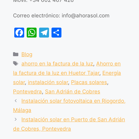
Correo electrónico:
info@ahorasol.com
F
W
T
C
a
h
el
o
c
at
e
m
Blog
e
s
gr
p
ahorro en la factura de la luz
,
Ahorro en
b
A
a
ar
la factura de la luz en Huetor Tajar
,
Energía
o
p
m
tir
solar
,
instalación solar
,
Placas solares
,
o
p
Pontevedra
,
San Adrián de Cobres
k
Instalación solar fotovoltaica en Riogordo,
Málaga
Instalación solar en Puerto de San Adrián
de Cobres, Pontevedra