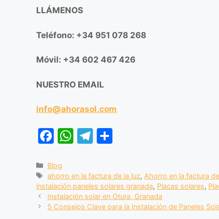
LLÁMENOS
Teléfono: +34 951 078 268
Móvil: +34 602 467 426
NUESTRO EMAIL
info@ahorasol.com
F
W
T
C
a
h
el
o
c
at
e
m
Blog
ahorro en la factura de la luz
,
Ahorro en la factura de
e
s
gr
p
instalación paneles solares granada
,
Placas solares
,
Pla
b
A
a
ar
Instalación solar en Otura, Granada
5 Consejos Clave para la Instalación de Paneles Sol
o
p
m
tir