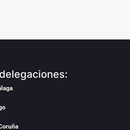
delegaciones:
álaga
go
 Coruña