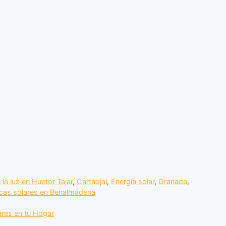
 la luz en Huetor Tajar
,
Cartaojal
,
Energía solar
,
Granada
,
cas solares en Benalmádena
ares en tu Hogar