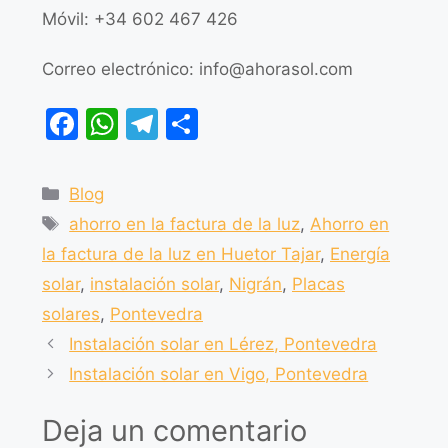
Móvil: +34 602 467 426
Correo electrónico:
info@ahorasol.com
F
W
T
C
a
h
el
o
c
at
e
m
Blog
e
s
gr
p
ahorro en la factura de la luz
,
Ahorro en
b
A
a
ar
la factura de la luz en Huetor Tajar
,
Energía
o
p
m
tir
solar
,
instalación solar
,
Nigrán
,
Placas
o
p
solares
,
Pontevedra
k
Instalación solar en Lérez, Pontevedra
Instalación solar en Vigo, Pontevedra
Deja un comentario