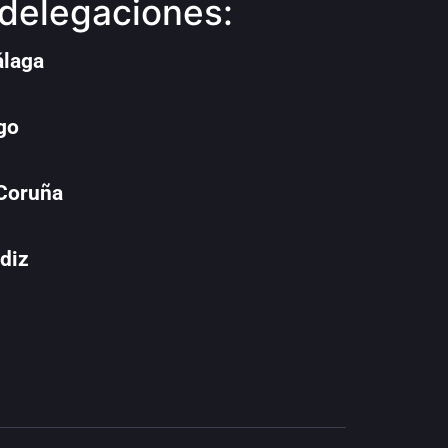
delegaciones:
álaga
go
 Coruña
diz