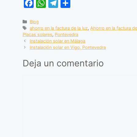
F
W
T
C
a
h
el
o
c
at
e
m
Blog
ahorro en la factura de la luz
,
Ahorro en la factura de
e
s
gr
p
Placas solares
,
Pontevedra
b
A
a
ar
Instalación solar en Málaga
Instalación solar en Vigo, Pontevedra
o
p
m
tir
o
p
Deja un comentario
k