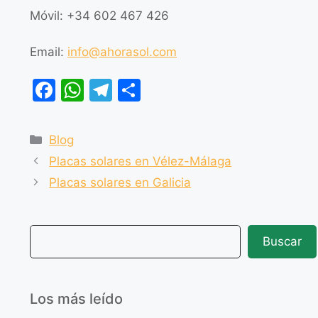
Móvil: +34 602 467 426
Email:
info@ahorasol.com
F
W
T
C
a
h
el
o
c
at
e
m
Blog
e
s
gr
p
Placas solares en Vélez-Málaga
b
A
a
ar
Placas solares en Galicia
o
p
m
tir
o
p
Buscar
k
Los más leído