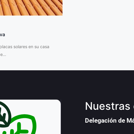
iva
lacas solares en su casa
 de…
Nuestras 
Delegación de M