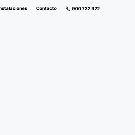
nstalaciones
Contacto
900 732 922