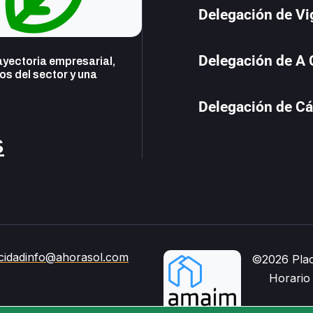
Delegación de Vi
Delegación de A
yectoria empresarial,
s del sector y una
Delegación de Cá
s
cidad
info@ahorasol.com
©2026 Plac
Horario 