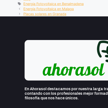
Energia Fotovoltaica en Benalmadena
e
s
gr
p
Energia Fotovoltaica en Malaga
b
A
a
ar
Placas solares en Granada
o
p
m
tir
o
p
k
En Ahorasol destacamos por nuestra larga tra
contando con los profesionales mejor formado
filosofía que nos hace únicos.