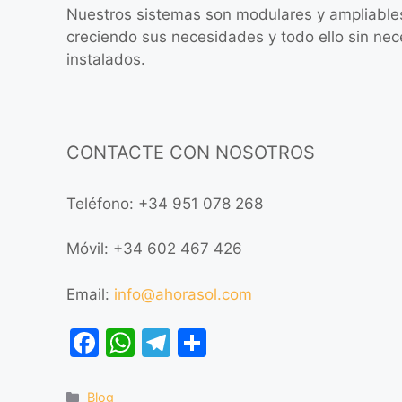
Nuestros sistemas son modulares y ampliables
creciendo sus necesidades y todo ello sin nec
instalados.
CONTACTE CON NOSOTROS
Teléfono: +34 951 078 268
Móvil: +34 602 467 426
Email:
info@ahorasol.com
F
W
T
C
a
h
el
o
c
at
e
m
Blog