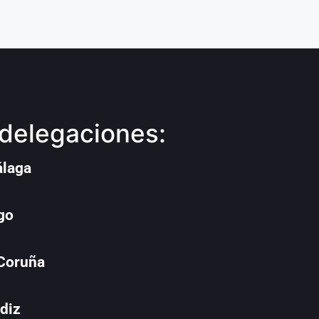
delegaciones:
álaga
go
 Coruña
diz