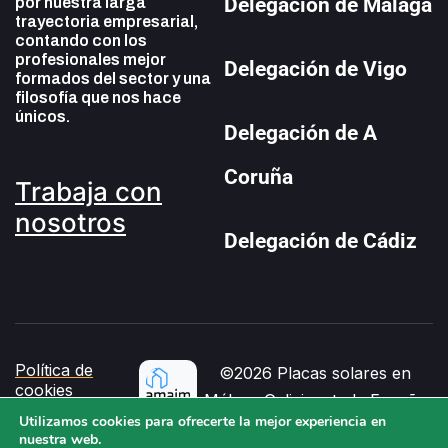
Delegación de Málaga
por nuestra larga
trayectoria empresarial,
contando con los
profesionales mejor
Delegación de Vigo
formados del sector y una
filosofía que nos hace
únicos.
Delegación de A
Coruña
Trabaja con
nosotros
Delegación de Cádiz
Política de
©2026 Placas solares en
cookies
Málaga Galicia y toda España
Aviso legal
Utilizamos cookies para ofrecerte la mejor experiencia en
Horario de atención al cliente
nuestra web.