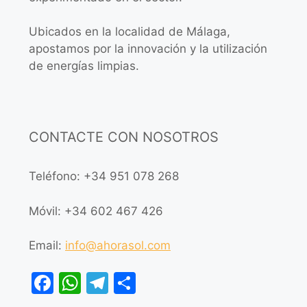
Ubicados en la localidad de Málaga,
apostamos por la innovación y la utilización
de energías limpias.
CONTACTE CON NOSOTROS
Teléfono: +34 951 078 268
Móvil: +34 602 467 426
Email:
info@ahorasol.com
F
W
T
C
a
h
el
o