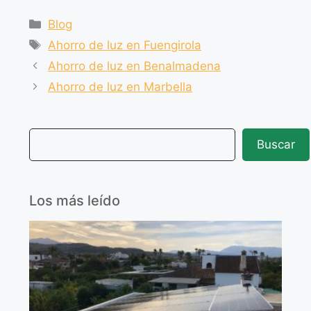
c
at
e
m
Blog
e
s
gr
p
Ahorro de luz en Fuengirola
b
A
a
ar
Ahorro de luz en Benalmadena
o
p
m
tir
Ahorro de luz en Marbella
o
p
k
Buscar
Los más leído