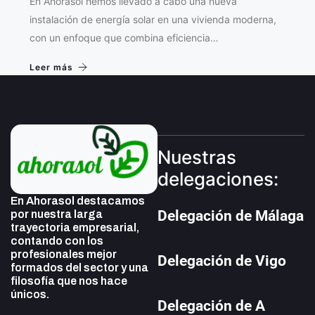
En Ahorasol hemos llevado a cabo una nueva
instalación de energía solar en una vivienda moderna,
con un enfoque que combina eficiencia…
Leer más
Nuestras
delegaciones:
En Ahorasol destacamos
Delegación de Málaga
por nuestra larga
trayectoria empresarial,
contando con los
profesionales mejor
Delegación de Vigo
formados del sector y una
filosofía que nos hace
únicos.
Delegación de A