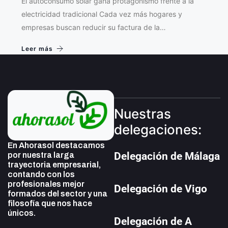
El autoconsumo solar gana protagonismo frente a la
electricidad tradicional Cada vez más hogares y
empresas buscan reducir su factura de la…
Leer más
Nuestras
delegaciones:
En Ahorasol destacamos
Delegación de Málaga
por nuestra larga
trayectoria empresarial,
contando con los
profesionales mejor
Delegación de Vigo
formados del sector y una
filosofía que nos hace
únicos.
Delegación de A