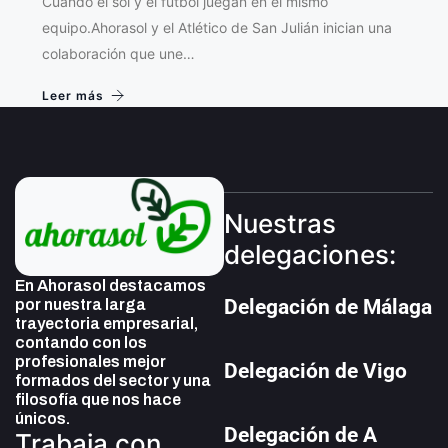
Cuando el sol y el fútbol juegan en el mismo
equipo.Ahorasol y el Atlético de San Julián inician una
colaboración que une…
Leer más
Nuestras
delegaciones:
En Ahorasol destacamos
Delegación de Málaga
por nuestra larga
trayectoria empresarial,
contando con los
profesionales mejor
Delegación de Vigo
formados del sector y una
filosofía que nos hace
únicos.
Delegación de A
Trabaja con