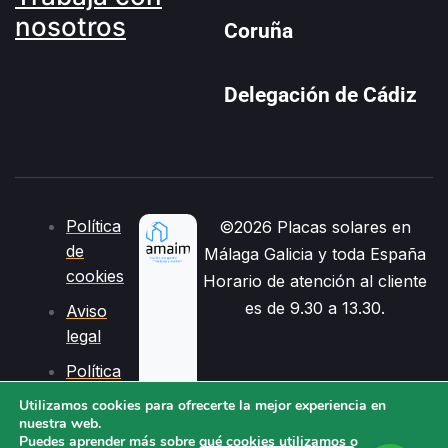
nosotros
Coruña
Delegación de Cádiz
Política
©2026 Placas solares en
de
Málaga Galicia y toda España
cookies
Horario de atención al cliente
es de 9.30 a 13.30.
Aviso
legal
Política
de
Utilizamos cookies para ofrecerte la mejor experiencia en
privacidad
nuestra web.
Puedes aprender más sobre qué cookies utilizamos o