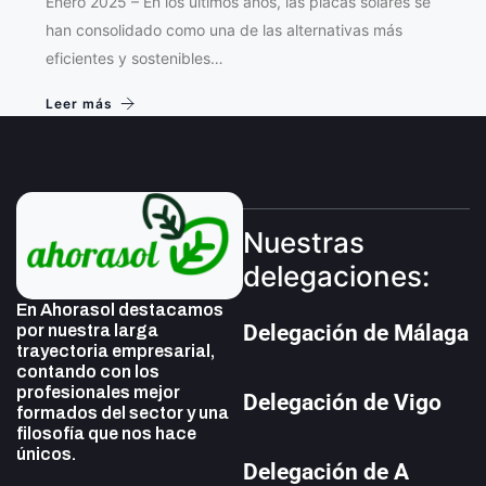
Enero 2025 – En los últimos años, las placas solares se
han consolidado como una de las alternativas más
eficientes y sostenibles…
Leer más
Nuestras
delegaciones:
En Ahorasol destacamos
Delegación de Málaga
por nuestra larga
trayectoria empresarial,
contando con los
profesionales mejor
Delegación de Vigo
formados del sector y una
filosofía que nos hace
únicos.
Delegación de A