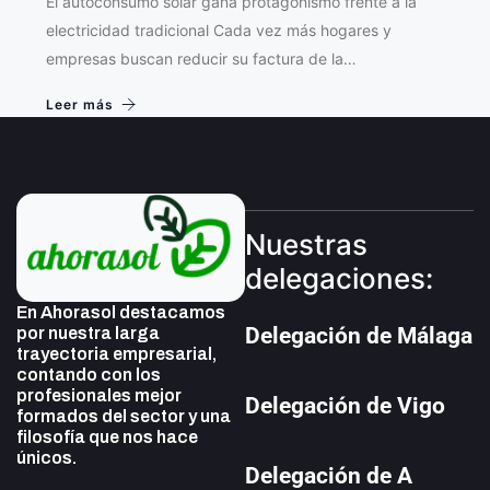
El autoconsumo solar gana protagonismo frente a la
electricidad tradicional Cada vez más hogares y
empresas buscan reducir su factura de la…
Leer más
Nuestras
delegaciones:
En Ahorasol destacamos
Delegación de Málaga
por nuestra larga
trayectoria empresarial,
contando con los
profesionales mejor
Delegación de Vigo
formados del sector y una
filosofía que nos hace
únicos.
Delegación de A