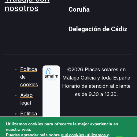
nosotros
Coruña
Delegación de Cádiz
Política
©2026 Placas solares en
de
Málaga Galicia y toda España
cookies
Horario de atención al cliente
es de 9.30 a 13.30.
Aviso
legal
Política
de
Utilizamos cookies para ofrecerte la mejor experiencia en
privacidad
nuestra web.
Puedes aprender más sobre qué cookies utilizamos o