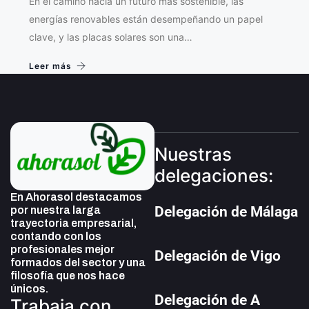
En el camino hacia un futuro más sostenible, las
energías renovables están desempeñando un papel
clave, y las placas solares son una…
Leer más
Nuestras
delegaciones:
En Ahorasol destacamos
Delegación de Málaga
por nuestra larga
trayectoria empresarial,
contando con los
profesionales mejor
Delegación de Vigo
formados del sector y una
filosofía que nos hace
únicos.
Delegación de A
Trabaja con