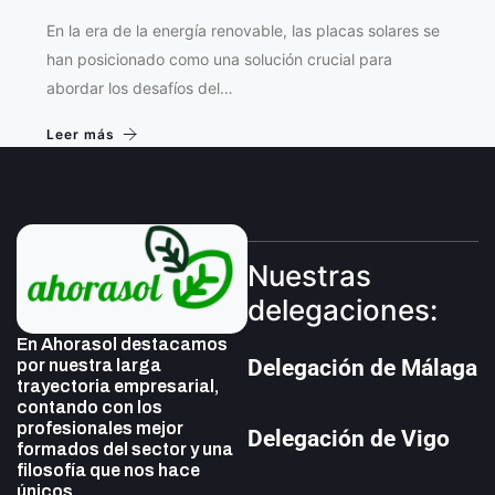
En la era de la energía renovable, las placas solares se
han posicionado como una solución crucial para
abordar los desafíos del…
Leer más
Nuestras
delegaciones:
En Ahorasol destacamos
Delegación de Málaga
por nuestra larga
trayectoria empresarial,
contando con los
profesionales mejor
Delegación de Vigo
formados del sector y una
filosofía que nos hace
únicos.