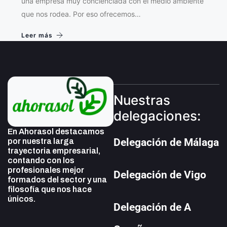
una empresa muy concienciada con el medio ambiente
que nos rodea. Por eso ofrecemos…
Leer más
Nuestras
delegaciones:
En Ahorasol destacamos
Delegación de Málaga
por nuestra larga
trayectoria empresarial,
contando con los
profesionales mejor
Delegación de Vigo
formados del sector y una
filosofía que nos hace
únicos.
Delegación de A